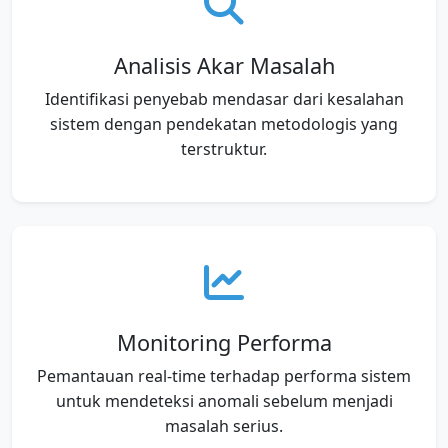
Analisis Akar Masalah
Identifikasi penyebab mendasar dari kesalahan
sistem dengan pendekatan metodologis yang
terstruktur.
Monitoring Performa
Pemantauan real-time terhadap performa sistem
untuk mendeteksi anomali sebelum menjadi
masalah serius.