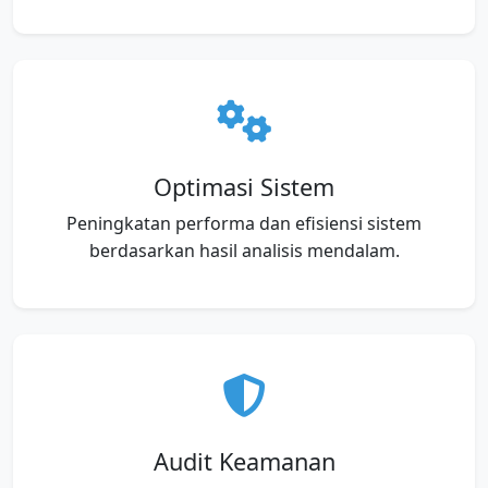
Optimasi Sistem
Peningkatan performa dan efisiensi sistem
berdasarkan hasil analisis mendalam.
Audit Keamanan