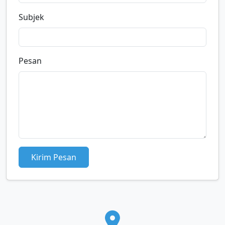
Subjek
Pesan
Kirim Pesan